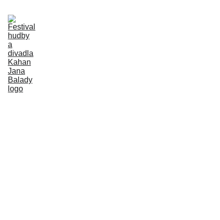
Aktuálně
Program
Účinkující
Petr Cihelka
Vstupenky
O místu konání
Kontakt
Historie
Mňau 
mňau 
band