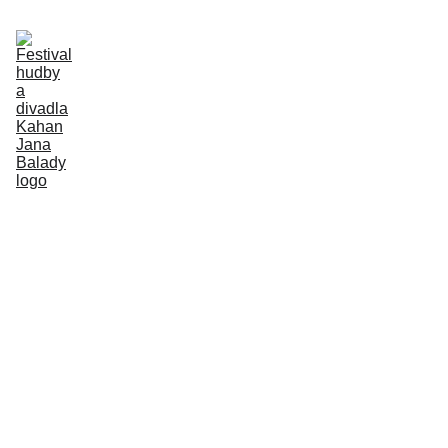
Aktuálně
Program
Účinkující
Petr Cihelka
Vstupenky
O místu konání
Kontakt
Historie
Mandala