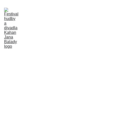
Aktuálně
Program
Účinkující
Petr Cihelka
Vstupenky
O místu konání
Kontakt
Historie
Bylo nás 
šest 
(BN6)